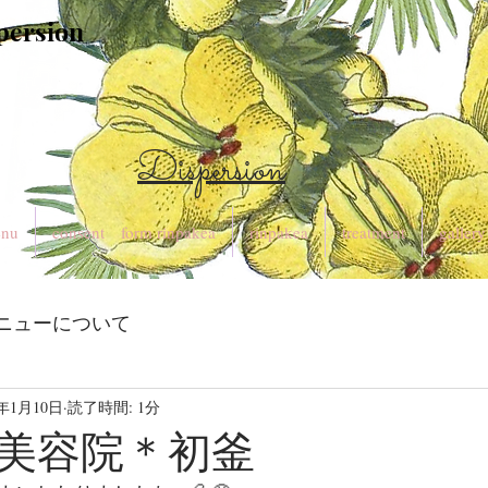
spersion
Dispersion
nu
consent form rinpakea
rinpakea
treatment
gallery
ニューについて
0年1月10日
読了時間: 1分
美容院＊初釜