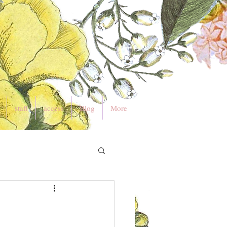
staff
access
Blog
More