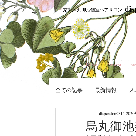
​di
​ 京都烏丸御池個室ヘアサロン
Home
consept
me
全ての記事
最新情報
メ
dispersion0315
202
烏丸御池