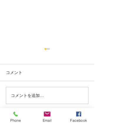
烏丸御池個室美容院＊ツ
烏丸御池個室美
ートン
り上げレディー☺
コメント
赤み系から、アッシュ系へ ブ
最初に務めた店か
リーチ２回目🍒 インナーカラ
本日バッサリ✂️ 
ー🥰 くすみベージュ☘️☘️ いつ
ョート🍀 いつも、
もありがとうございます✨ #
がとまるほどの'笑
コメントを追加…
烏丸御池個室美容院 #マンツ
とうございます✨(๑✧
ーマンヘアサロン #京都個室
烏丸御池個室美容院
美容院 #ケアブリーチ #
ーマンヘアサロン 
Phone
Email
Facebook
アデクシーカラー
美容院 #ピンクベリ
Dispersion
上げ女子