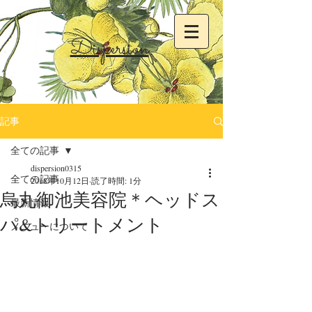
Dispersion
記事
全ての記事
dispersion0315
全ての記事
2018年10月12日
読了時間: 1分
烏丸御池美容院＊ヘッドス
最新情報
パ&トリートメント
メニューについて