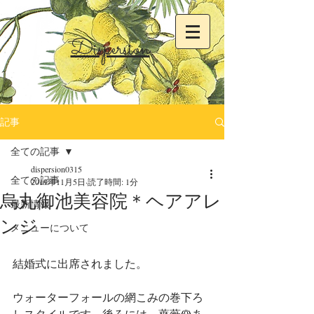
Dispersion
記事
全ての記事
dispersion0315
全ての記事
2019年11月5日
読了時間: 1分
烏丸御池美容院＊ヘアアレ
最新情報
ンジ
メニューについて
結婚式に出席されました。
ウォーターフォールの網こみの巻下ろ
しスタイルです。後ろには、薔薇🌹あ