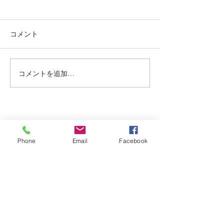
烏丸御池個室美容院＊ツ
烏丸御池個室美
ートン
り上げレディー☺
コメント
赤み系から、アッシュ系へ ブ
最初に務めた店か
リーチ２回目🍒 インナーカラ
本日バッサリ✂️ 
ー🥰 くすみベージュ☘️☘️ いつ
ョート🍀 いつも、
もありがとうございます✨ #
がとまるほどの'笑
コメントを追加…
烏丸御池個室美容院 #マンツ
とうございます✨(๑✧
ーマンヘアサロン #京都個室
烏丸御池個室美容院
美容院 #ケアブリーチ #
ーマンヘアサロン 
アデクシーカラー
美容院 #ピンクベリ
Dispersion
上げ女子
Phone
Email
Facebook
kyoto karasumaoike stasion
in
japan