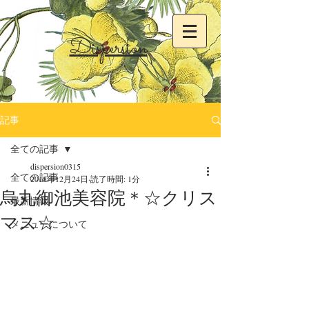
Dispersion
記事
全ての記事
dispersion0315
全ての記事
2018年12月24日
読了時間: 1分
烏丸御池美容院＊☆クリス
最新情報
マス☆
メニューについて