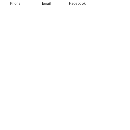
Phone
Email
Facebook
美容院 #ケアブリーチ #
ーマンヘアサロン 
アデクシーカラー
美容院 #ピンクベリ
Dispersion
上げ女子
kyoto karasumaoike stasion
in
japan
© 2018 by Dispersion HP powered by WixyLand
☎０７５-７４４-０９２１