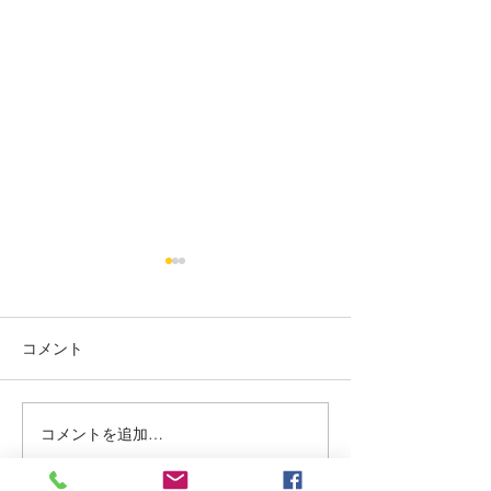
烏丸御池個室美容院＊ツ
烏丸御池個室美
ートン
り上げレディー☺
コメント
赤み系から、アッシュ系へ ブ
最初に務めた店か
リーチ２回目🍒 インナーカラ
本日バッサリ✂️ 
ー🥰 くすみベージュ☘️☘️ いつ
ョート🍀 いつも、
もありがとうございます✨ #
がとまるほどの'笑
コメントを追加…
烏丸御池個室美容院 #マンツ
とうございます✨(๑✧
ーマンヘアサロン #京都個室
烏丸御池個室美容院