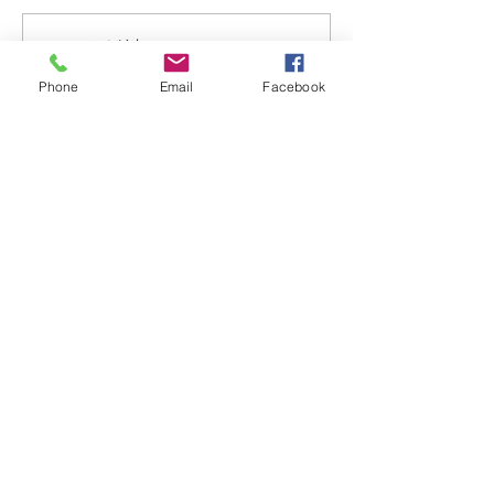
ー🥰 くすみベージュ☘️☘️ いつ
ョート🍀 いつも、
もありがとうございます✨ #
がとまるほどの'笑
コメントを追加…
烏丸御池個室美容院 #マンツ
とうございます✨(๑✧
Phone
Email
Facebook
ーマンヘアサロン #京都個室
烏丸御池個室美容院
美容院 #ケアブリーチ #
ーマンヘアサロン 
アデクシーカラー
美容院 #ピンクベリ
Dispersion
上げ女子
kyoto karasumaoike stasion
in
japan
© 2018 by Dispersion HP powered by WixyLand