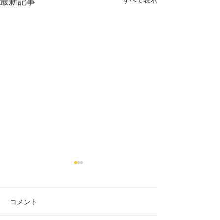
最新記事
烏丸御池個室美容院＊ツ
烏丸御池個室美
ートン
り上げレディー☺
コメント
赤み系から、アッシュ系へ ブ
最初に務めた店か
リーチ２回目🍒 インナーカラ
本日バッサリ✂️ 