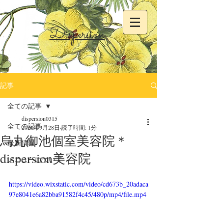
Dispersion
記事
全ての記事
dispersion0315
全ての記事
2020年9月28日
読了時間: 1分
烏丸御池個室美容院＊
最新情報
dispersion美容院
メニューについて
https://video.wixstatic.com/video/cd673b_20adaca
97e8041e6a82bba91582f4c45/480p/mp4/file.mp4