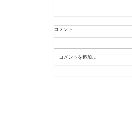
コメント
コメントを追加…
烏丸御池個室美容院＊ツート
ン