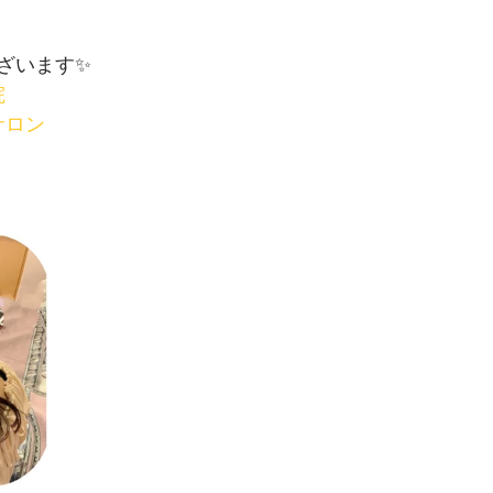
ざいます✨
院
サロン