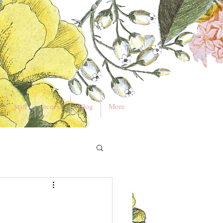
staff
access
Blog
More