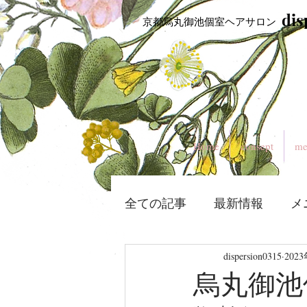
​di
​ 京都烏丸御池個室ヘアサロン
Home
consept
me
全ての記事
最新情報
メ
dispersion0315
202
烏丸御池