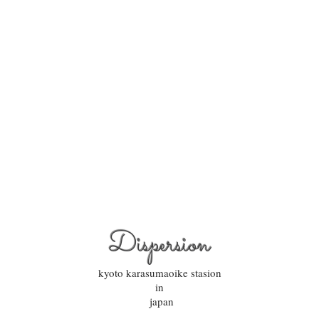
Dispersion
kyoto karasumaoike stasion
in
japan