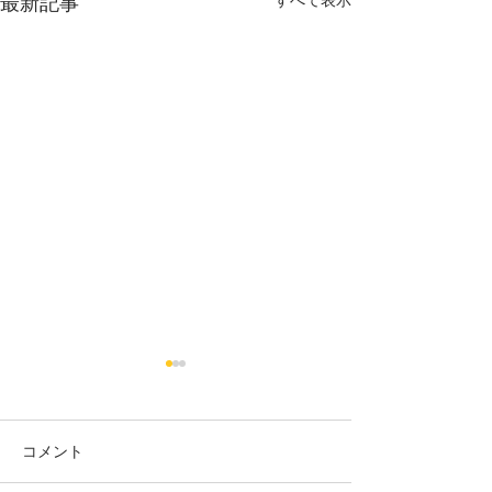
最新記事
烏丸御池個室美容院＊ツ
烏丸御池個室美
ートン
り上げレディー☺
コメント
赤み系から、アッシュ系へ ブ
最初に務めた店か
リーチ２回目🍒 インナーカラ
本日バッサリ✂️ 