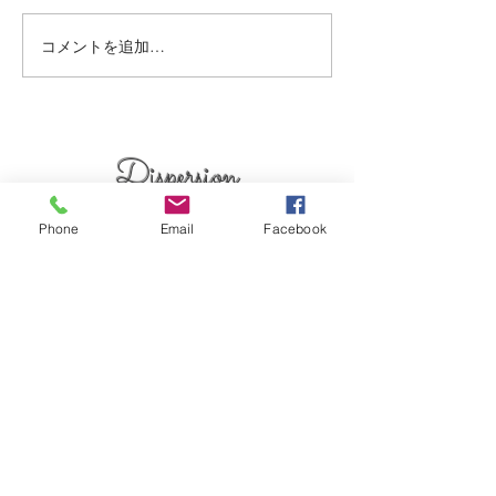
ー🥰 くすみベージュ☘️☘️ いつ
ョート🍀 いつも、
もありがとうございます✨ #
がとまるほどの'笑
コメントを追加…
烏丸御池個室美容院 #マンツ
とうございます✨(๑✧
ーマンヘアサロン #京都個室
烏丸御池個室美容院
美容院 #ケアブリーチ #
ーマンヘアサロン 
アデクシーカラー
美容院 #ピンクベリ
Dispersion
上げ女子
kyoto karasumaoike stasion
Phone
Email
Facebook
in
japan
© 2018 by Dispersion HP powered by WixyLand