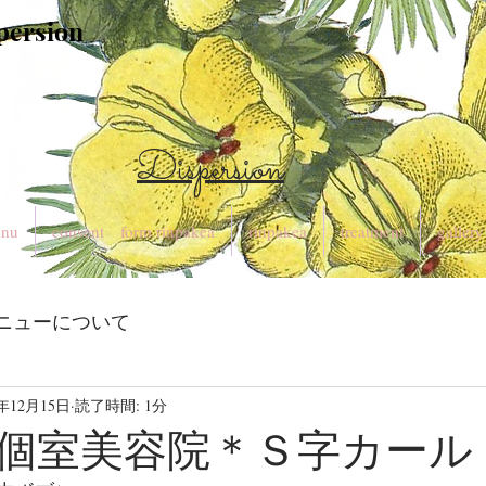
spersion
Dispersion
nu
consent form rinpakea
rinpakea
treatment
gallery
ニューについて
3年12月15日
読了時間: 1分
個室美容院＊Ｓ字カール