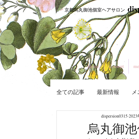
​di
​ 京都烏丸御池個室ヘアサロン
Home
consept
me
全ての記事
最新情報
メ
dispersion0315
202
烏丸御池