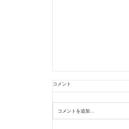
コメント
コメントを追加…
烏丸御池個室美容院＊ツート