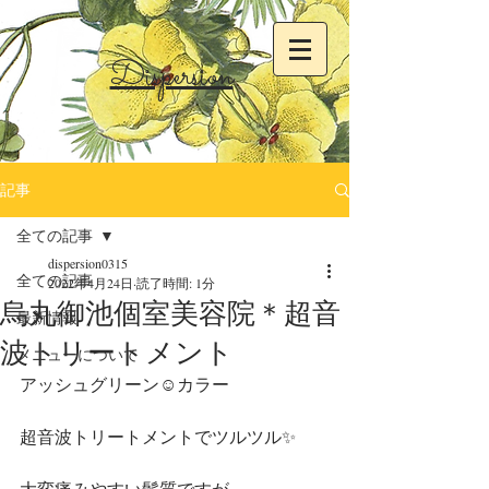
Dispersion
記事
全ての記事
dispersion0315
全ての記事
2022年4月24日
読了時間: 1分
烏丸御池個室美容院＊超音
最新情報
波トリートメント
メニューについて
アッシュグリーン☺︎カラー
超音波トリートメントでツルツル✨
大変痛みやすい髪質ですが、