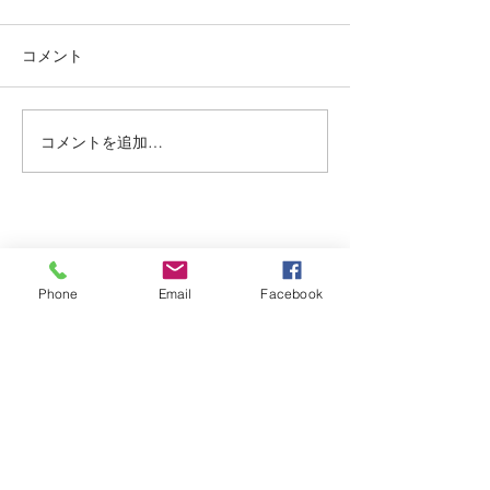
ートン
り上げレディー☺
コメント
赤み系から、アッシュ系へ ブ
最初に務めた店か
リーチ２回目🍒 インナーカラ
本日バッサリ✂️ 
ー🥰 くすみベージュ☘️☘️ いつ
ョート🍀 いつも、
もありがとうございます✨ #
がとまるほどの'笑
コメントを追加…
烏丸御池個室美容院 #マンツ
とうございます✨(๑✧
ーマンヘアサロン #京都個室
烏丸御池個室美容院
美容院 #ケアブリーチ #
ーマンヘアサロン 
アデクシーカラー
美容院 #ピンクベリ
Dispersion
上げ女子
Phone
Email
Facebook
kyoto karasumaoike stasion
in
japan