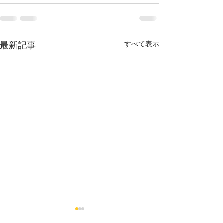
最新記事
すべて表示
烏丸御池個室美容院＊ツ
烏丸御池個室美