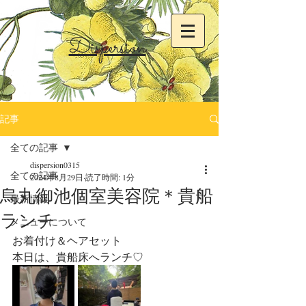
Dispersion
記事
全ての記事
dispersion0315
全ての記事
2024年8月29日
読了時間: 1分
烏丸御池個室美容院＊貴船
最新情報
ランチ
メニューについて
お着付け＆ヘアセット
本日は、貴船床へランチ♡