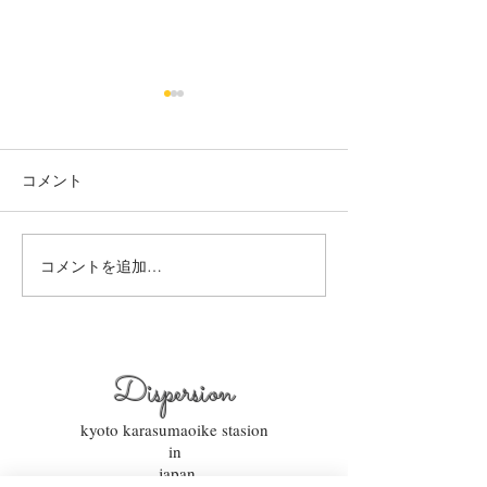
烏丸御池個室美容院＊ツ
烏丸御池個室美
ートン
り上げレディー☺
コメント
赤み系から、アッシュ系へ ブ
最初に務めた店か
リーチ２回目🍒 インナーカラ
本日バッサリ✂️ 
ー🥰 くすみベージュ☘️☘️ いつ
ョート🍀 いつも、
もありがとうございます✨ #
がとまるほどの'笑
コメントを追加…
烏丸御池個室美容院 #マンツ
とうございます✨(๑✧
ーマンヘアサロン #京都個室
烏丸御池個室美容院
美容院 #ケアブリーチ #
ーマンヘアサロン 
アデクシーカラー
美容院 #ピンクベリ
Dispersion
上げ女子
kyoto karasumaoike stasion
in
japan