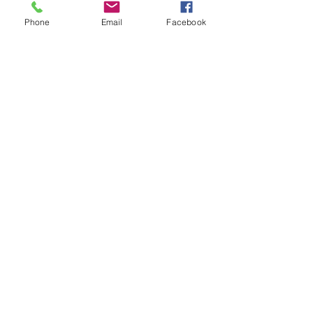
Phone
Email
Facebook
© 2018 by Dispersion HP powered by WixyLand
☎０７５-７４４-０９２１