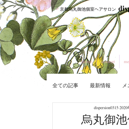
​di
​ 京都烏丸御池個室ヘアサロン
Home
consept
me
全ての記事
最新情報
メ
dispersion0315
202
烏丸御池