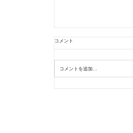
コメント
コメントを追加…
烏丸御池個室美容院＊ツート
ン