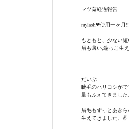
マツ育経過報告
mylash❤︎使用一ヶ月‼️
もともと、少ない短
眉も薄い,端っこ生
だいぶ
睫毛のハリコシがで
量もふえてきましたよ
眉毛もずっとあきら
生えてきました。✌️