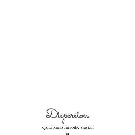
Dispersion
kyoto karasumaoike stasion
in