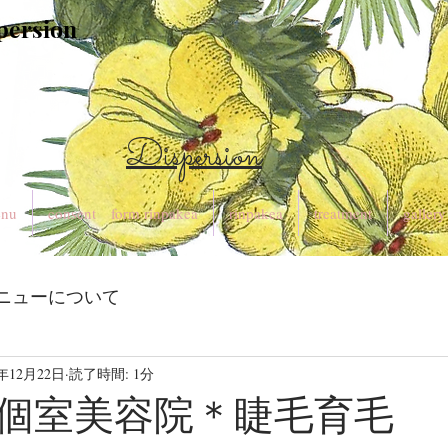
spersion
Dispersion
nu
consent form rinpakea
rinpakea
treatment
gallery
ニューについて
0年12月22日
読了時間: 1分
個室美容院＊睫毛育毛