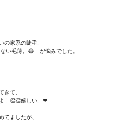
いの家系の睫毛。
えない毛薄。😂　が悩みでした。
てきて、
！👏👏嬉しい。❤︎
めてましたが、