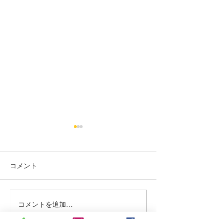
烏丸御池個室美容院＊ツ
烏丸御池個室美
ートン
り上げレディー☺
コメント
赤み系から、アッシュ系へ ブ
最初に務めた店か
リーチ２回目🍒 インナーカラ
本日バッサリ✂️ 
ー🥰 くすみベージュ☘️☘️ いつ
ョート🍀 いつも、
もありがとうございます✨ #
がとまるほどの'笑
コメントを追加…
烏丸御池個室美容院 #マンツ
とうございます✨(๑✧