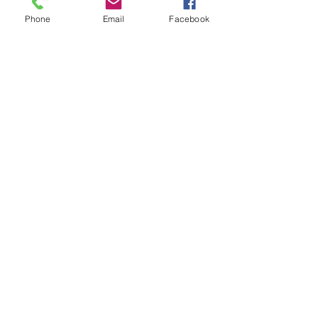
ーマンヘアサロン #京都個室
烏丸御池個室美容院
Phone
Email
Facebook
美容院 #ケアブリーチ #
ーマンヘアサロン 
アデクシーカラー
美容院 #ピンクベリ
Dispersion
上げ女子
kyoto karasumaoike stasion
in
japan
© 2018 by Dispersion HP powered by WixyLand
☎０７５-７４４-０９２１