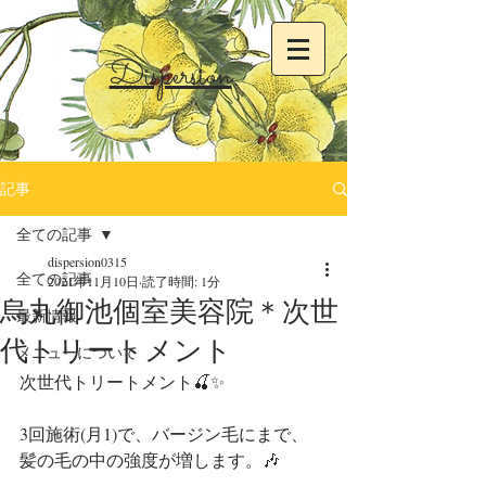
Dispersion
記事
全ての記事
dispersion0315
全ての記事
2021年11月10日
読了時間: 1分
烏丸御池個室美容院＊次世
最新情報
代トリートメント
メニューについて
次世代トリートメント🍒✨
3回施術(月1)で、バージン毛にまで、
髪の毛の中の強度が増します。🎶