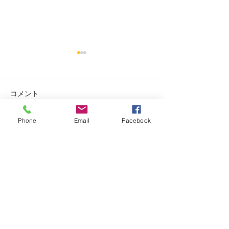
烏丸御池個室美容院＊ツ
烏丸御池個室美
ートン
り上げレディー☺
コメント
赤み系から、アッシュ系へ ブ
最初に務めた店か
リーチ２回目🍒 インナーカラ
本日バッサリ✂️ 
ー🥰 くすみベージュ☘️☘️ いつ
ョート🍀 いつも、
Phone
Email
Facebook
もありがとうございます✨ #
がとまるほどの'笑
コメントを追加…
烏丸御池個室美容院 #マンツ
とうございます✨(๑✧
ーマンヘアサロン #京都個室
烏丸御池個室美容院
美容院 #ケアブリーチ #
ーマンヘアサロン 
アデクシーカラー
美容院 #ピンクベリ
Dispersion
上げ女子
kyoto karasumaoike stasion
in