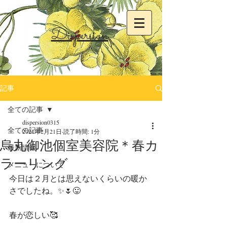
Dispersion
記事
全ての記事
dispersion0315
全ての記事
2021年2月21日
読了時間: 1分
烏丸御池個室美容院＊春カ
最新情報
ラーリング
メニューについて
今日は２月とは思えないくらいの暖か
さでしたね。✨🌷😛
春が恋しい🥰