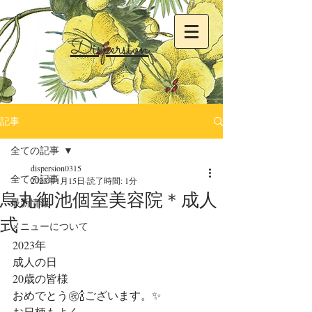
Dispersion
記事
全ての記事
dispersion0315
全ての記事
2023年1月15日
読了時間: 1分
烏丸御池個室美容院＊成人
最新情報
式
メニューについて
2023年
成人の日
20歳の皆様
おめでとう㊗️🍾ございます。✨
お日柄もよく、