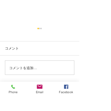
烏丸御池個室美容院＊ツ
烏丸御池個室美
ートン
り上げレディー☺
コメント
赤み系から、アッシュ系へ ブ
最初に務めた店か
リーチ２回目🍒 インナーカラ
本日バッサリ✂️ 
ー🥰 くすみベージュ☘️☘️ いつ
ョート🍀 いつも、
もありがとうございます✨ #
がとまるほどの'笑
コメントを追加…
烏丸御池個室美容院 #マンツ
とうございます✨(๑✧
ーマンヘアサロン #京都個室
烏丸御池個室美容院
美容院 #ケアブリーチ #
ーマンヘアサロン 
アデクシーカラー
美容院 #ピンクベリ
Phone
Email
Facebook
Dispersion
上げ女子
kyoto karasumaoike stasion
in