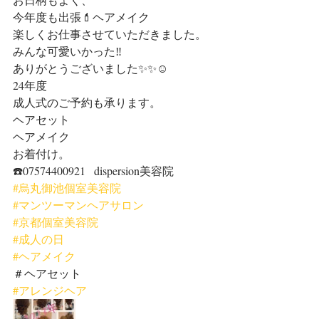
今年度も出張💄ヘアメイク
楽しくお仕事させていただきました。
みんな可愛いかった‼️
ありがとうございました✨✨☺︎
24年度
成人式のご予約も承ります。
ヘアセット
ヘアメイク
お着付け。
☎️07574400921   dispersion美容院
#烏丸御池個室美容院
#マンツーマンヘアサロン
#京都個室美容院
#成人の日
#ヘアメイク
＃ヘアセット
#アレンジヘア