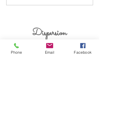
烏丸御池個室美容院 #マンツ
とうございます✨(๑✧
ーマンヘアサロン #京都個室
烏丸御池個室美容院
美容院 #ケアブリーチ #
ーマンヘアサロン 
アデクシーカラー
美容院 #ピンクベリ
Dispersion
上げ女子
kyoto karasumaoike stasion
in
Phone
Email
Facebook
japan
© 2018 by Dispersion HP powered by WixyLand
☎０７５-７４４-０９２１