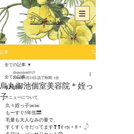
Dispersion
記事
全ての記事
dispersion0315
全ての記事
2024年3月23日
読了時間: 1分
烏丸御池個室美容院＊姪っ
最新情報
子
メニューについて
久々姪っ子✂️✂️
もーすぐ5年生🔜
毛量も大人なみの量で、
すくすくそだってます❣❣ꉂ ૡ(・ꈊ・ૣེ
今日は、バッサリカット😊