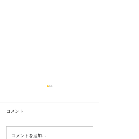
烏丸御池個室美容院＊ツ
烏丸御池個室美
ートン
り上げレディー☺
コメント
赤み系から、アッシュ系へ ブ
最初に務めた店か
リーチ２回目🍒 インナーカラ
本日バッサリ✂️ 
ー🥰 くすみベージュ☘️☘️ いつ
ョート🍀 いつも、
もありがとうございます✨ #
がとまるほどの'笑
コメントを追加…