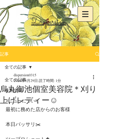
Dispersion
記事
全ての記事
dispersion0315
全ての記事
2024年8月29日
読了時間: 1分
烏丸御池個室美容院＊刈り
最新情報
上げレディー☺︎
メニューについて
最初に務めた店からのお客様
本日バッサリ✂️
ツーブロショート🍀