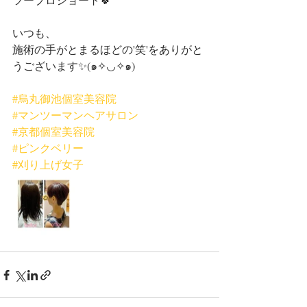
いつも、
施術の手がとまるほどの'笑'をありがと
うございます✨(๑✧◡✧๑)
#烏丸御池個室美容院
#マンツーマンヘアサロン
#京都個室美容院
#ピンクベリー
#刈り上げ女子