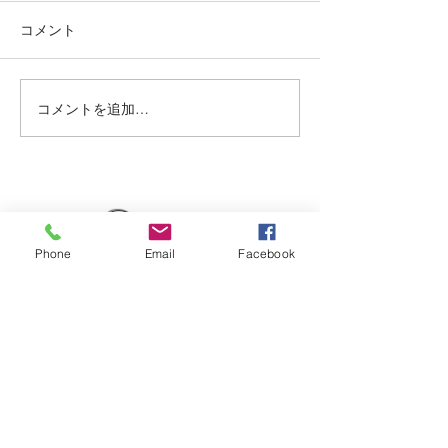
コメント
赤み系から、アッシュ系へ ブ
本日もツゥルンツ
リーチ２回目🍒 インナーカラ
(♡ω♡) 夏☀️は
ー🥰 くすみベージュ☘️☘️ いつ
ー🕶️🌻 いつも
もありがとうございます✨ #
ざいます☘️✨ #烏
コメントを追加…
烏丸御池個室美容院 #マンツ
美容院 #マンツー
ーマンヘアサロン #京都個室
ロン #京都個室美
美容院 #ケアブリーチ #
アデクシーカラー
Dispersion
Phone
Email
Facebook
kyoto karasumaoike stasion
in
japan