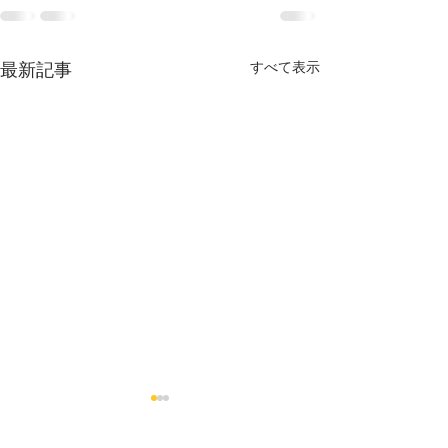
最新記事
すべて表示
烏丸御池個室美容院＊ツ
烏丸御池個室美
ートン
ヘア