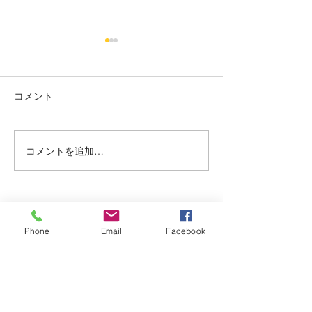
烏丸御池個室美容院＊ツ
烏丸御池個室美
ートン
り上げレディー☺
コメント
赤み系から、アッシュ系へ ブ
最初に務めた店か
リーチ２回目🍒 インナーカラ
本日バッサリ✂️ 
ー🥰 くすみベージュ☘️☘️ いつ
ョート🍀 いつも、
もありがとうございます✨ #
がとまるほどの'笑
コメントを追加…
烏丸御池個室美容院 #マンツ
とうございます✨(๑✧
ーマンヘアサロン #京都個室
烏丸御池個室美容院
美容院 #ケアブリーチ #
ーマンヘアサロン 
アデクシーカラー
美容院 #ピンクベリ
Dispersion
上げ女子
Phone
Email
Facebook
kyoto karasumaoike stasion
in
japan