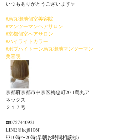
いつもありがとうございます✨
#烏丸御池個室美容院
#マンツーマンヘアサロン
#京都個室ヘアサロン
#ハイライトカラー
#ボブハイトーン烏丸御池マンツーマン
美容院
京都府京都市中京区梅忠町20-1烏丸ア
ネックス
２１７号
☎️0757440921
LINE@kej8106f
⏰10時〜20時(早朝お時間相談🉑)