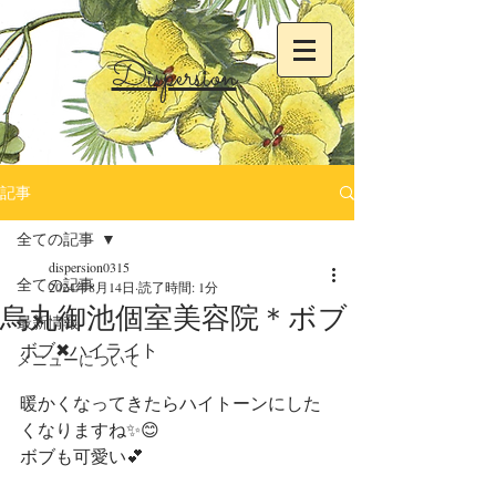
Dispersion
記事
全ての記事
dispersion0315
全ての記事
2024年8月14日
読了時間: 1分
烏丸御池個室美容院＊ボブ
最新情報
ボブ✖︎ハイライト
メニューについて
暖かくなってきたらハイトーンにした
くなりますね✨😊
ボブも可愛い💕