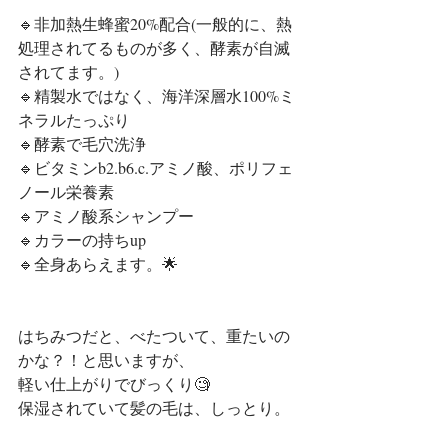
🔹非加熱生蜂蜜20%配合(一般的に、熱
処理されてるものが多く、酵素が自滅
されてます。)
🔹精製水ではなく、海洋深層水100%ミ
ネラルたっぷり
🔹酵素で毛穴洗浄
🔹ビタミンb2.b6.c.アミノ酸、ポリフェ
ノール栄養素
🔹アミノ酸系シャンプー
🔹カラーの持ちup
🔹全身あらえます。🌟
はちみつだと、べたついて、重たいの
かな？！と思いますが、
軽い仕上がりでびっくり🧐
保湿されていて髪の毛は、しっとり。