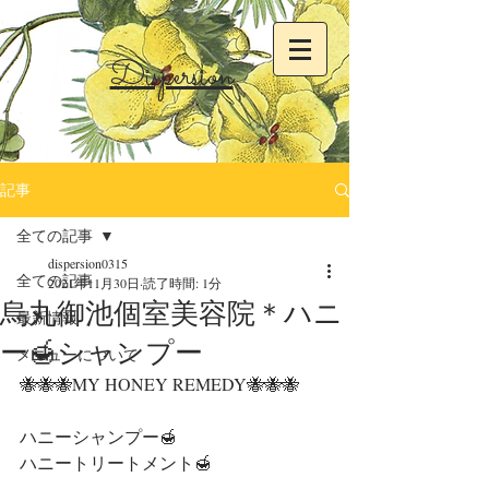
Dispersion
記事
全ての記事
dispersion0315
全ての記事
2021年11月30日
読了時間: 1分
烏丸御池個室美容院＊ハニ
最新情報
ー🍯シャンプー
メニューについて
🐝🐝🐝MY HONEY REMEDY🐝🐝🐝
ハニーシャンプー🍯
ハニートリートメント🍯