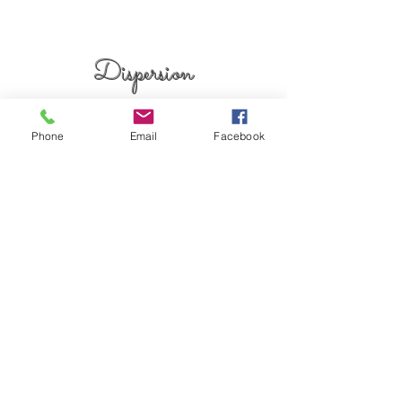
ーマンヘアサロン #京都個室
烏丸御池個室美容院
美容院 #ケアブリーチ #
ーマンヘアサロン 
アデクシーカラー
美容院 #ピンクベリ
Dispersion
上げ女子
kyoto karasumaoike stasion
in
Phone
Email
Facebook
japan
© 2018 by Dispersion HP powered by WixyLand
☎０７５-７４４-０９２１