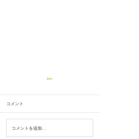
烏丸御池個室美容院＊ツ
烏丸御池個室美
ートン
り上げレディー☺
コメント
赤み系から、アッシュ系へ ブ
最初に務めた店か
リーチ２回目🍒 インナーカラ
本日バッサリ✂️ 
ー🥰 くすみベージュ☘️☘️ いつ
ョート🍀 いつも、
もありがとうございます✨ #
がとまるほどの'笑
コメントを追加…
烏丸御池個室美容院 #マンツ
とうございます✨(๑✧