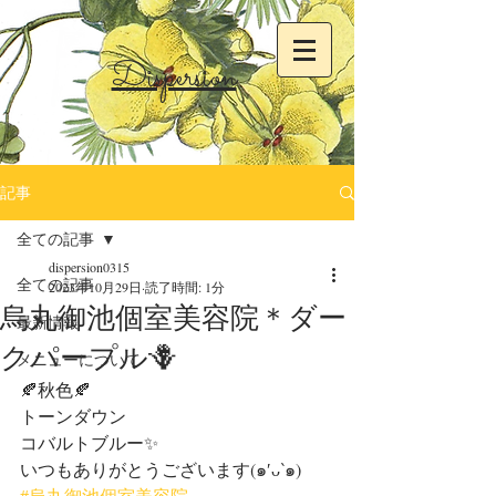
Dispersion
記事
全ての記事
dispersion0315
全ての記事
2023年10月29日
読了時間: 1分
烏丸御池個室美容院＊ダー
最新情報
クパープル🪻
メニューについて
🍂秋色🍂
トーンダウン
コバルトブルー✨
いつもありがとうございます(๑′ᴗ‵๑)
#烏丸御池個室美容院