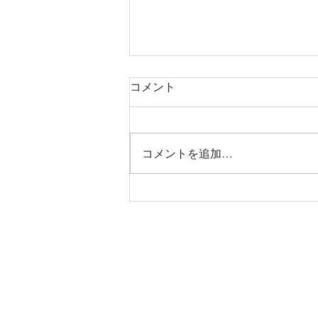
コメント
コメントを追加…
烏丸御池個室美容院＊ツート
ン