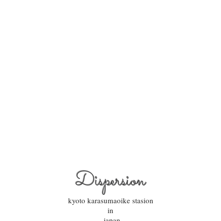
Dispersion
kyoto karasumaoike stasion
in
japan