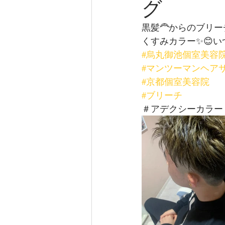
グ
黒髪🦰からのブリーチ
くすみカラー✨😊
#烏丸御池個室美容
#マンツーマンヘア
#京都個室美容院
#ブリーチ
＃アデクシーカラー