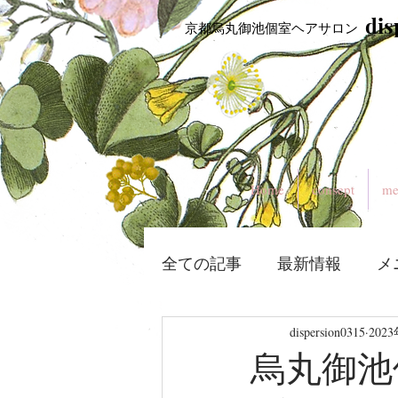
​di
​ 京都烏丸御池個室ヘアサロン
Home
consept
me
全ての記事
最新情報
メ
dispersion0315
202
烏丸御池