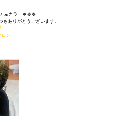
onカラー🍀🍀🍀
いつもありがとうございます。
院
サロン