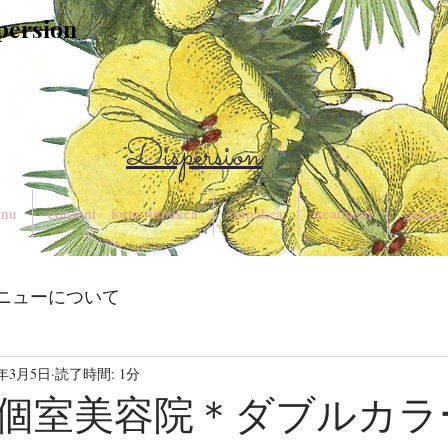
spersion
Dispersion
nu
consent form rinpakea
rinpakea
treatment
gallery
ニューについて
3年3月5日
読了時間: 1分
個室美容院＊ダブルカラ