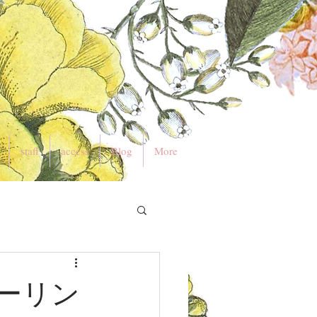
staff
access
Blog
More
ーリン