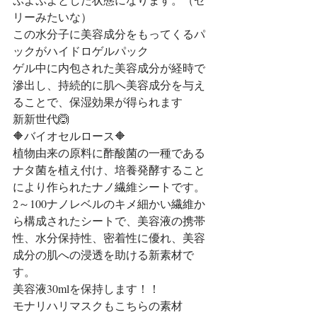
リーみたいな）
この水分子に美容成分をもってくるパ
ックがハイドロゲルパック
ゲル中に内包された美容成分が経時で
滲出し、持続的に肌へ美容成分を与え
ることで、保湿効果が得られます
新新世代🙆
🔶バイオセルロース🔶
植物由来の原料に酢酸菌の一種である
ナタ菌を植え付け、培養発酵すること
により作られたナノ繊維シートです。
2～100ナノレベルのキメ細かい繊維か
ら構成されたシートで、美容液の携帯
性、水分保持性、密着性に優れ、美容
成分の肌への浸透を助ける新素材で
す。
美容液30mlを保持します！！
モナリハリマスクもこちらの素材