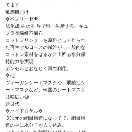
てます。
敏感肌むけ
🔶ベンリーゼ🔶
旭化成(株)が世界で唯一生産する、キュ
プラ長繊維不織布
コットンリンターを原料として作られ
た再生セルロースの繊維が、一般的な
コットン素材をはるかに上回る水分保
持能力を実現
テンセルとおなじく再生利用。
🔶他
ヴィーガンシートマスクや、弱酸性シ
ートマスクなど、韓国のシートマスク
は幅広い😆
新世代
🔶ハイドロゲル🔶
３次元の網目構造になってて、網目構
造の中に水分子が入り込み、
ぷよぷよとした状態になります。（ゼ