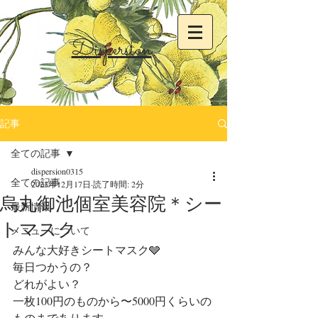
Dispersion
記事
全ての記事
dispersion0315
全ての記事
2023年12月17日
読了時間: 2分
烏丸御池個室美容院＊シー
最新情報
トマスク
メニューについて
みんな大好きシートマスク🩶
毎日つかうの？
どれがよい？
一枚100円のものから〜5000円くらいの
ものまであります。