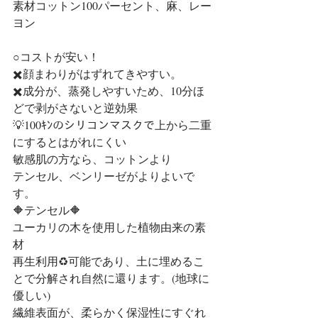
素材コットン100パーセント、麻、レー
ヨン
○コストが安い！
✖️顔まわりがはずれてきやすい。
✖️成分が、蒸発しやすいため、10分ほ
どで剥がさないと逆効果
💡100ｷﾝのシリコンマスクで上から二重
にするとはがれにくい
敏感肌の方なら、コットンより
テンセル、ベンリーゼがよりよいで
す。
🔶テンセル🔶
ユーカリの木を使用した植物由来の素
材
再生利用♻️可能であり、土に埋めるこ
とで分解され自然に還ります。(地球に
優しい)
繊維表面が、柔らかく保湿性にすぐれ