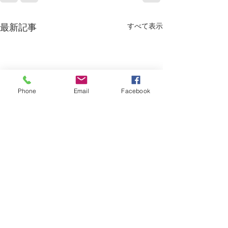
最新記事
すべて表示
Phone
Email
Facebook
烏丸御池個室美容院＊ツ
烏丸御池個室美
ートン
り上げレディー☺