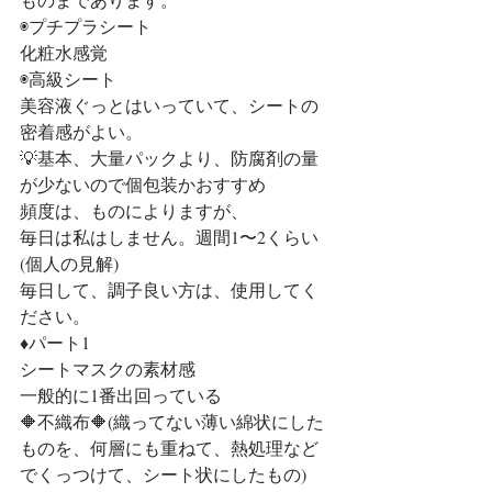
◉プチプラシート
化粧水感覚
◉高級シート
美容液ぐっとはいっていて、シートの
密着感がよい。
💡基本、大量パックより、防腐剤の量
が少ないので個包装かおすすめ
頻度は、ものによりますが、
毎日は私はしません。週間1〜2くらい
(個人の見解)
毎日して、調子良い方は、使用してく
ださい。
♦️パート1
シートマスクの素材感
一般的に1番出回っている
🔶不織布🔶(織ってない薄い綿状にした
ものを、何層にも重ねて、熱処理など
でくっつけて、シート状にしたもの)