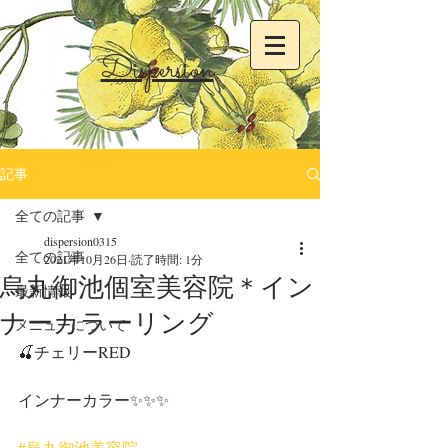
Dispersion
記事
全ての記事
dispersion0315
全ての記事
2021年10月26日
読了時間: 1分
烏丸御池個室美容院＊イン
最新情報
ナーカラーリング
メニューについて
🍒チェリーRED
インナーカラー✨✨✨
#烏丸御池美容院