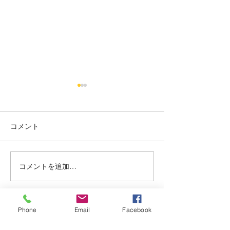
烏丸御池個室美容院＊ツ
烏丸御池個室美
ートン
り上げレディー☺
コメント
赤み系から、アッシュ系へ ブ
最初に務めた店か
リーチ２回目🍒 インナーカラ
本日バッサリ✂️ 
ー🥰 くすみベージュ☘️☘️ いつ
ョート🍀 いつも、
もありがとうございます✨ #
がとまるほどの'笑
コメントを追加…
烏丸御池個室美容院 #マンツ
とうございます✨(๑✧
ーマンヘアサロン #京都個室
烏丸御池個室美容院
美容院 #ケアブリーチ #
ーマンヘアサロン 
Phone
Email
Facebook
アデクシーカラー
美容院 #ピンクベリ
Dispersion
上げ女子