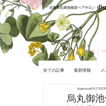
​di
​ 京都烏丸御池個室ヘアサロン
Home
consept
me
全ての記事
最新情報
メ
dispersion0315
202
烏丸御池