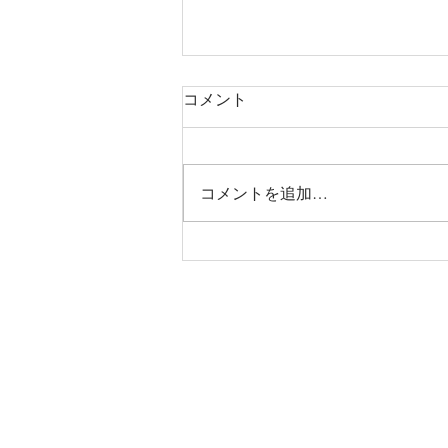
コメント
コメントを追加…
烏丸御池個室美容院＊ツート
ン