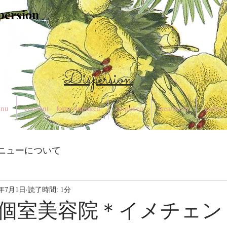
spersion
Dispersion
nu
consent form rinpakea
rinpakea
treatment
gallery
ニューについて
3年7月1日
読了時間: 1分
個室美容院＊イメチェン