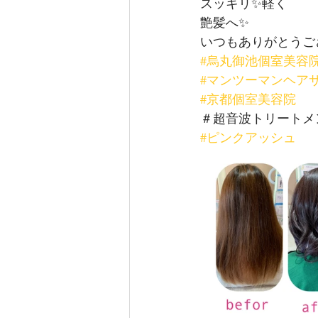
スッキリ✨軽く
艶髪へ✨
いつもありがとうご
#烏丸御池個室美容
#マンツーマンヘア
#京都個室美容院
＃超音波トリートメ
#ピンクアッシュ