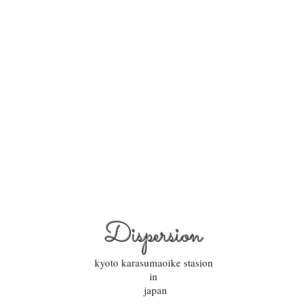
Dispersion
kyoto karasumaoike stasion
in
japan