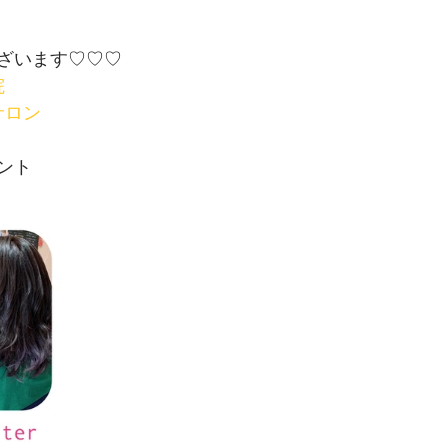
ざいます♡♡♡
院
サロン
ント