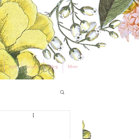
staff
access
Blog
More