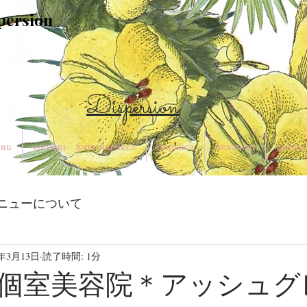
spersion
Dispersion
nu
consent form rinpakea
rinpakea
treatment
gallery
ニューについて
2年3月13日
読了時間: 1分
個室美容院＊アッシュグ