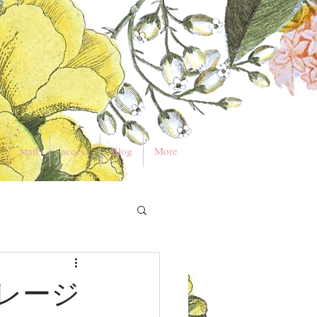
staff
access
Blog
More
レージ