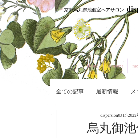
​di
​ 京都烏丸御池個室ヘアサロン
Home
consept
me
全ての記事
最新情報
メ
dispersion0315
202
烏丸御池