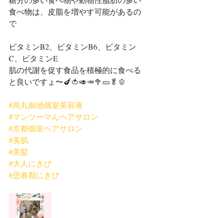
食べ物は、皮脂を増やす可能があるの
で
ビタミンB2、ビタミンB6、ビタミン
C、ビタミンE
肌の代謝を促す食品を積極的に食べる
と良いですょ〜🍆🍅🥑🥕🥦🥒🥬🫑
#烏丸御池個室美容液
#マンツーマんヘアサロン
#京都個室ヘアサロン
#美肌
#美髪
#大人にきび
#思春期にきび