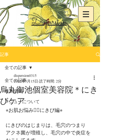
Dispersion
記事
全ての記事
dispersion0315
全ての記事
2022年5月15日
読了時間: 2分
烏丸御池個室美容院＊にき
最新情報
びケア
メニューについて
⭐︎お肌お悩み👩‍⚕️にきび編⭐︎
にきびのはじまりは、毛穴のつまり
アクネ菌が増殖し、毛穴の中で炎症を
おこしてます。