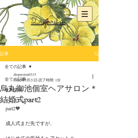
Dispersion
記事
全ての記事
dispersion0315
全ての記事
2022年3月21日
読了時間: 1分
烏丸御池個室ヘアサロン＊
最新情報
結婚式part2
メニューについて
part2🧡
成人式まだ先ですが、
はじめての振袖＆ヘアセット☺︎