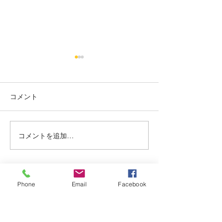
烏丸御池個室美容院＊ツ
烏丸御池個室美
ートン
り上げレディー☺
コメント
赤み系から、アッシュ系へ ブ
最初に務めた店か
リーチ２回目🍒 インナーカラ
本日バッサリ✂️ 
ー🥰 くすみベージュ☘️☘️ いつ
ョート🍀 いつも、
もありがとうございます✨ #
がとまるほどの'笑
コメントを追加…
烏丸御池個室美容院 #マンツ
とうございます✨(๑✧
ーマンヘアサロン #京都個室
烏丸御池個室美容院
美容院 #ケアブリーチ #
ーマンヘアサロン 
アデクシーカラー
美容院 #ピンクベリ
Phone
Email
Facebook
Dispersion
上げ女子
kyoto karasumaoike stasion
in